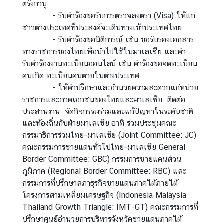
ตรังกานู
บ
- รับคำร้องขอรับการตรวจลงตรา (Visa) ให้แก่
ค
ชาวต่างประเทศที่ประสงค์จะเดินทางเข้าประเทศไทย
น
- รับคำร้องขอนิติการณ์ เช่น ขอรับรองเอกสาร
ไ
ทางราชการของไทยเพื่อนำไปใช้ในมาเลเซีย และคำ
ท
รับคำร้องงานทะเบียนออนไลน์ เช่น คำร้องขอจดทะเบียน
ย
คนเกิด ทะเบียนคนตายในต่างประเทศ
- ให้คำปรึกษาและอำนวยความสะดวกแก่หน่วย
บ
ราชการและภาคเอกชนของไทยและมาเลเซีย ติดต่อ
ริ
ประสานงาน จัดกิจกรรมร่วมและแก้ปัญหาในระดับชาติ
ก
และท้องถิ่นกับฝ่ายมาเลเซีย อาทิ ร่วมประชุมคณะ
า
กรรมาธิการร่วมไทย-มาเลเซีย (Joint Committee: JC)
ร
คณะกรรมการชายแดนทั่วไปไทย-มาเลเซีย General
|
Border Committee: GBC) กรรมการชายแดนส่วน
S
ภูมิภาค (Regional Border Committee: RBC) และ
e
กรรมการที่ปรึกษาสภาธุรกิจชายแดนภาคใต้ภายใต้
r
โครงการสามเหลี่ยมเศรษฐกิจ (Indonesia Malaysia
v
Thailand Growth Triangle: IMT-GT) คณะกรรมการที่
i
ปรึกษาศูนย์อำนวยการบริหารจังหวัดชายแดนภาคใต้