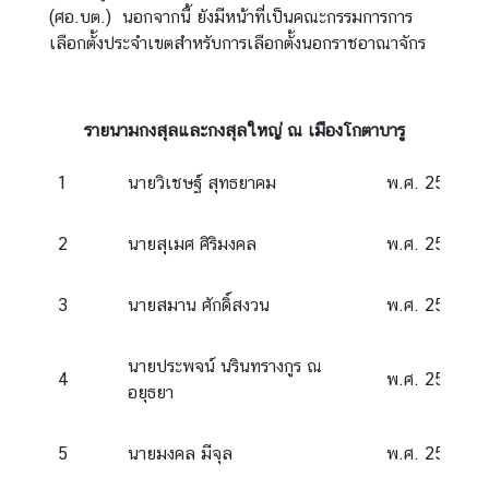
c
(ศอ.บต.) นอกจากนี้ ยังมีหน้าที่เป็นคณะกรรมการการ
e
เลือกตั้งประจำเขตสำหรับการเลือกตั้งนอกราชอาณาจักร
s
รายนามกงสุลและกงสุลใหญ่ ณ เมืองโกตาบารู
ก
ร
1
นายวิเชษฐ์ สุทธยาคม
พ.ศ. 2509 – 
ะ
ท
ร
2
นายสุเมศ ศิริมงคล
พ.ศ. 2511 – 
ว
ง
3
นายสมาน ศักดิ์สงวน
พ.ศ. 2514 – 
ก
า
นายประพจน์ นรินทรางกูร ณ
ร
4
พ.ศ. 2521 – 
อยุธยา
ต่
า
ง
5
นายมงคล มีจุล
พ.ศ. 2522 – 
ป