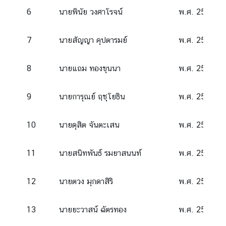
ร
6
นายพินัย วงศาโรจน์
พ.ศ. 2524 – 
ะ
เ
7
นายสัญญา คุปตารมย์
พ.ศ. 2528 – 
ท
ศ
|
8
นายแถม ทองขุนนา
พ.ศ. 2532 – 
M
F
9
นายการุณย์ ฤชุโยธิน
พ.ศ. 2533 – 
A
A
10
นายดุสิต จันตะเสน
พ.ศ. 2535 – 
S
E
11
นายสนิทพันธ์ รมยาสนนท์
พ.ศ. 2540 – 
A
N
12
นายตวง มุกดาสิริ
พ.ศ. 2541 – 
E
a
13
นายยะวาสน์ ฉัตรทอง
พ.ศ. 2544 – 
s