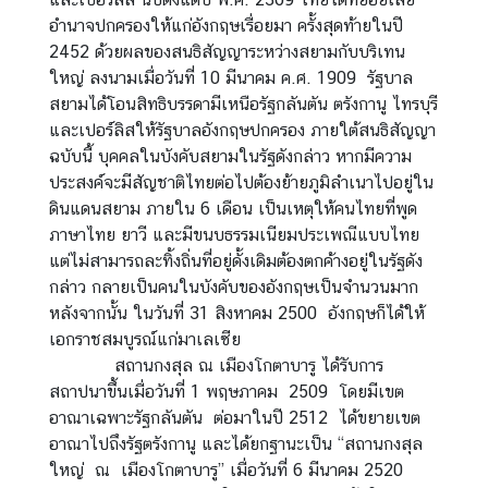
A
อำนาจปกครองให้แก่อังกฤษเรื่อยมา ครั้งสุดท้ายในปี
b
2452 ด้วยผลของสนธิสัญญาระหว่างสยามกับบริเทน
o
ใหญ่ ลงนามเมื่อวันที่ 10 มีนาคม ค.ศ. 1909 รัฐบาล
u
สยามได้โอนสิทธิบรรดามีเหนือรัฐกลันตัน ตรังกานู ไทรบุรี
t
และเปอร์ลิสให้รัฐบาลอังกฤษปกครอง ภายใต้สนธิสัญญา
U
ฉบับนี้ บุคคลในบังคับสยามในรัฐดังกล่าว หากมีความ
s
ประสงค์จะมีสัญชาติไทยต่อไปต้องย้ายภูมิลำเนาไปอยู่ใน
ดินแดนสยาม ภายใน 6 เดือน เป็นเหตุให้คนไทยที่พูด
ภาษาไทย ยาวี และมีขนบธรรมเนียมประเพณีแบบไทย
ข่
แต่ไม่สามารถละทิ้งถิ่นที่อยู่ดั้งเดิมต้องตกค้างอยู่ในรัฐดัง
า
กล่าว กลายเป็นคนในบังคับของอังกฤษเป็นจำนวนมาก
ว
หลังจากนั้น ในวันที่ 31 สิงหาคม 2500 อังกฤษก็ได้ให้
|
เอกราชสมบูรณ์แก่มาเลเซีย
N
สถานกงสุล ณ เมืองโกตาบารู ได้รับการ
e
สถาปนาขึ้นเมื่อวันที่ 1 พฤษภาคม 2509 โดยมีเขต
w
อาณาเฉพาะรัฐกลันตัน ต่อมาในปี 2512 ได้ขยายเขต
s
อาณาไปถึงรัฐตรังกานู และได้ยกฐานะเป็น “สถานกงสุล
ใหญ่ ณ เมืองโกตาบารู” เมื่อวันที่ 6 มีนาคม 2520