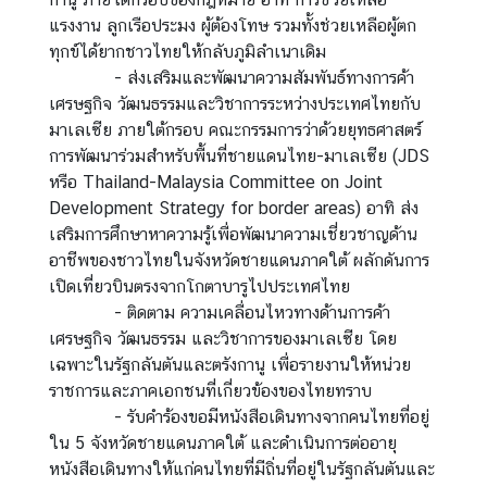
ที่
แรงงาน ลูกเรือประมง ผู้ต้องโทษ รวมทั้งช่วยเหลือผู้ตก
ย
ทุกข์ได้ยากชาวไทยให้กลับภูมิลำเนาเดิม
ว
- ส่งเสริมและพัฒนาความสัมพันธ์ทางการค้า
|
เศรษฐกิจ วัฒนธรรมและวิชาการระหว่างประเทศไทยกับ
T
มาเลเซีย ภายใต้กรอบ คณะกรรมการว่าด้วยยุทธศาสตร์
r
การพัฒนาร่วมสำหรับพื้นที่ชายแดนไทย-มาเลเซีย (JDS
a
หรือ Thailand-Malaysia Committee on Joint
v
Development Strategy for border areas) อาทิ ส่ง
e
เสริมการศึกษาหาความรู้เพื่อพัฒนาความเชี่ยวชาญด้าน
l
อาชีพของชาวไทยในจังหวัดชายแดนภาคใต้ ผลักดันการ
เปิดเที่ยวบินตรงจากโกตาบารูไปประเทศไทย
- ติดตาม ความเคลื่อนไหวทางด้านการค้า
ข้
เศรษฐกิจ วัฒนธรรม และวิชาการของมาเลเซีย โดย
อ
เฉพาะในรัฐกลันตันและตรังกานู เพื่อรายงานให้หน่วย
มู
ราชการและภาคเอกชนที่เกี่ยวข้องของไทยทราบ
ล
- รับคำร้องขอมีหนังสือเดินทางจากคนไทยที่อยู่
สำ
ใน 5 จังหวัดชายแดนภาคใต้ และดำเนินการต่ออายุ
ห
หนังสือเดินทางให้แก่คนไทยที่มีถิ่นที่อยู่ในรัฐกลันตันและ
รั