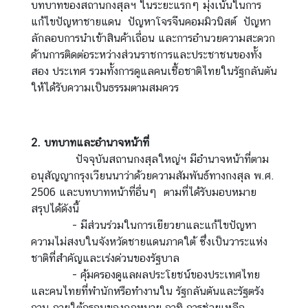
บทบาทของสถานกงสุลฯ ในระยะแรกๆ มุ่งเน้นในการ
ธุ
แก้ไขปัญหาชายแดน ปัญหาโจรจีนคอมมิวนิสต์ ปัญหา
ร
ลักลอบการนำเข้าสินค้าเถื่อน และการอำนวยความสะดวก
กิ
ด้านการติดต่อระหว่างส่วนราชการและประชาชนของทั้ง
จ
สอง ประเทศ รวมทั้งการดูแลคนเชื้อชาติไทยในรัฐกลันตัน
|
ให้ได้รับความเป็นธรรมตามสมควร
B
u
s
i
2. บทบาทและอำนาจหน้าที่
n
ปัจจุบันสถานกงสุลใหญ่ฯ มีอำนาจหน้าที่ตาม
e
อนุสัญญากรุงเวียนนาว่าด้วยความสัมพันธ์ทางกงสุล พ.ศ.
s
2506 และบทบาทหน้าที่อื่นๆ ตามที่ได้รับมอบหมาย
s
สรุปได้ดังนี้
- มีส่วนร่วมในการเยียวยาและแก้ไขปัญหา
ความไม่สงบในจังหวัดชายแดนภาคใต้ ซึ่งเป็นวาระแห่ง
ท่
ชาติที่สำคัญและเร่งด่วนของรัฐบาล
อ
- คุ้มครองดูแลผลประโยชน์ของประเทศไทย
ง
และคนไทยที่พำนักหรือทำงานใน รัฐกลันตันและรัฐตรัง
เ
กานู ภายใต้กรอบของกฎหมาย อาทิ การช่วยเหลือ