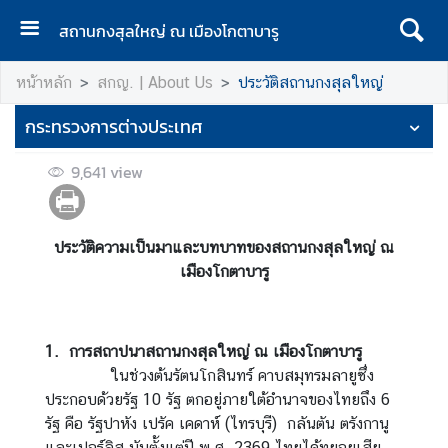
สถานกงสุลใหญ่ ณ เมืองโกตาบารู
ห
หน้าหลัก
สกญ. | About Us
ประวัติสถานกงสุลใหญ่
น้
า
กระทรวงการต่างประเทศ
แ
ร
9,641
view
ก
|
H
ประวัติความเป็นมาและบทบาทของสถานกงสุลใหญ่ ณ
o
เมืองโกตาบารู
m
e
ส
1. การสถาปนาสถานกงสุลใหญ่ ณ เมืองโกตาบารู
ก
ในช่วงต้นรัตนโกสินทร์ คาบสมุทรมลายูซึ่ง
ญ
ประกอบด้วยรัฐ 10 รัฐ ตกอยู่ภายใต้อำนาจของไทยถึง 6
.
รัฐ คือ รัฐปาหัง เปรัค เคดาห์ (ไทรบุรี) กลันตัน ตรังกานู
|
และเปอร์ลิส นับตั้งแต่ปี พ.ศ. 2369 ไทยได้ทยอยเสีย