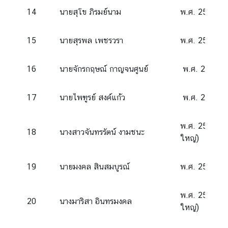
t
14
นายสุโข ภิรมย์นาม
พ.ศ. 2546 – 
A
s
i
15
นายสุรพล เพชรวรา
พ.ศ. 2550 – 
a
W
16
นายจักรกฤษณ์ กาญจนศูนย์
พ.ศ. 2555 – 
a
t
17
นายไพฑูรย์ สงค์แก้ว
พ.ศ. 2559 – 
c
h
จั
พ.ศ. 2560 – 
18
นางสาวจันทรรัตน์ งามชนะ
บ
ใหญ่)
ต
า
19
นายมงคล สินสมบูรณ์
พ.ศ. 2562 – 
เ
อ
พ.ศ. 2564 - 
เ
20
นางมาริสา อินทรมงคล
ใหญ่)
ชี
ย