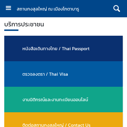
สถานกงสุลใหญ่ ณ เมืองโกตาบารู
ห
บริการประชาชน
น้
า
แ
ร
หนังสือเดินทางไทย / Thai Passport
ก
|
H
o
ตรวจลงตรา / Thai Visa
m
e
ส
งานนิติกรณ์และงานทะเบียนออนไลน์
ก
ญ
.
ติดต่อสถานกงสุลใหญ่ / Contact Us
|