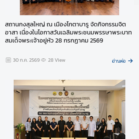
ที่
ย
ว
สถานกงสุลใหญ่ ณ เมืองโกตาบารู จัดกิจกรรมจิต
|
อาสา เนื่องในโอกาสวันเฉลิมพระชนมพรรษาพระบาท
T
สมเด็จพระเจ้าอยู่หัว 28 กรกฏาคม 2569
r
a
v
30 ก.ค. 2569
28
View
อ่านต่อ
e
l
ข้
อ
มู
ล
สำ
ห
รั