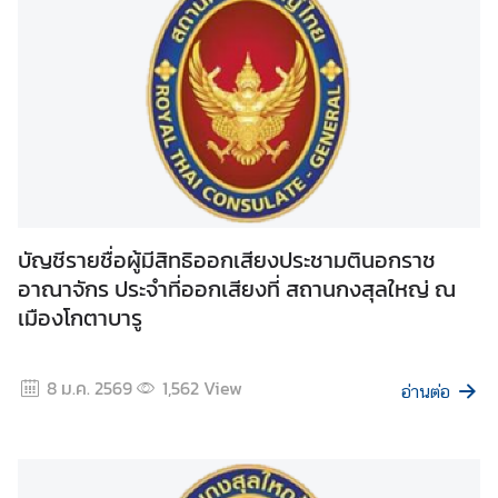
c
e
s
ก
ร
ะ
ท
ร
บัญชีรายชื่อผู้มีสิทธิออกเสียงประชามตินอกราช
ว
อาณาจักร ประจำที่ออกเสียงที่ สถานกงสุลใหญ่ ณ
ง
เมืองโกตาบารู
ก
า
ร
8 ม.ค. 2569
1,562
View
อ่านต่อ
ต่
า
ง
ป