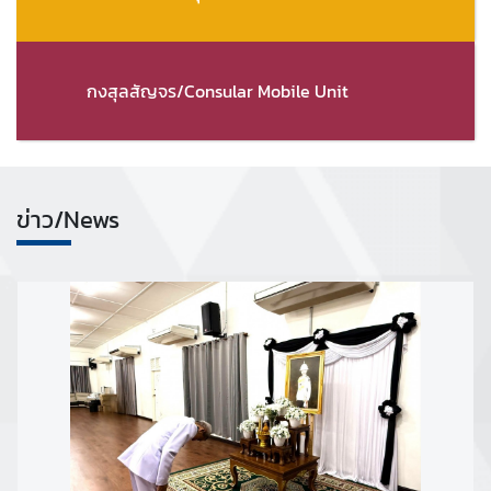
A
b
o
กงสุลสัญจร/Consular Mobile Unit
u
t
U
s
ข่าว/News
ข่
า
ว
|
N
e
w
s