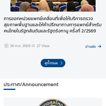
บ
ค
น
การออกหน่วยแพทย์เคลื่อนที่เพื่อให้บริการตรวจ
ไ
สุขภาพพื้นฐานและให้คำปรึกษาทางการแพทย์สำหรับ
ท
คนไทยในรัฐกลันตันและรัฐตรังกานู ครั้งที่ 2/2569
ย
30 ก.ค. 2569
27
View
บ
อ่านต่อ
ริ
ก
า
ดูทั้งหมด
ร
|
S
ประกาศ/Announcement
e
r
v
i