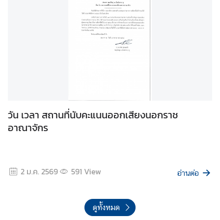
t
A
s
i
a
W
a
t
c
h
วัน เวลา สถานที่นับคะแนนออกเสียงนอกราช
จั
อาณาจักร
บ
ต
า
เ
2 ม.ค. 2569
591
View
อ่านต่อ
อ
เ
ชี
ดูทั้งหมด
ย