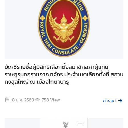
ร
ะ
เ
ท
ศ
|
M
F
A
บัญชีรายชื่อผู้มีสิทธิเลือกตั้งสมาชิกสภาผู้แทน
A
ราษฎรนอกราชอาณาจักร ประจำเขตเลือกตั้งที่ สถาน
S
กงสุลใหญ่ ณ เมืองโกตาบารู
E
A
N
8 ม.ค. 2569
758
View
อ่านต่อ
E
a
s