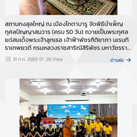
ธุ
ร
กิ
สถานกงสุลใหญ่ ณ เมืองโกตาบารู จัดพิธีบำเพ็ญ
จ
กุศลปัญญาสมวาร (ครบ 50 วัน) ถวายเป็นพระกุศล
|
แด่สมเด็จพระเจ้าลูกเธอ เจ้าฟ้าพัชรกิติยาภา นเรนทิ
B
ราเทพยวดี กรมหลวงราชสาริณีสิริพัชร มหาวัชรราช
u
ธิดา
s
31 ก.ค. 2569
28
View
อ่านต่อ
i
n
e
s
s
ท่
อ
ง
เ